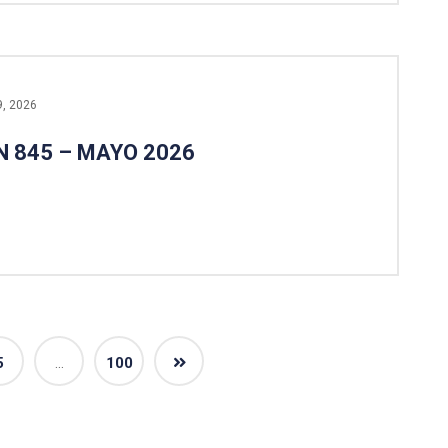
9, 2026
N 845 – MAYO 2026
5
…
100