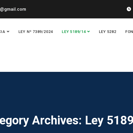
y@gmail.com
CIA
LEY Nº 7389/2024
LEY 5189/14
LEY 5282
FON
egory Archives: Ley 518