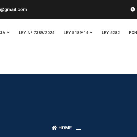
y@gmail.com
CIA
LEY Nº 7389/2024
LEY 5189/14
LEY 5282
FON
HOME