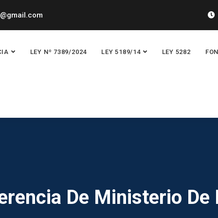
y@gmail.com
CIA
LEY Nº 7389/2024
LEY 5189/14
LEY 5282
FON
erencia De Ministerio De