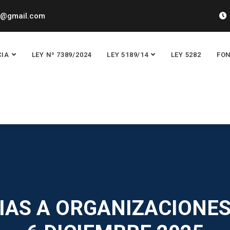
y@gmail.com
CIA
LEY Nº 7389/2024
LEY 5189/14
LEY 5282
FON
IAS A ORGANIZACIONES