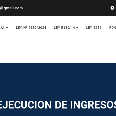
y@gmail.com
CIA
LEY Nº 7389/2024
LEY 5189/14
LEY 5282
FON
EJECUCION DE INGRESO