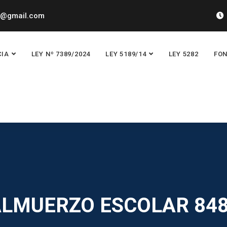
y@gmail.com
CIA
LEY Nº 7389/2024
LEY 5189/14
LEY 5282
FON
ALMUERZO ESCOLAR 848