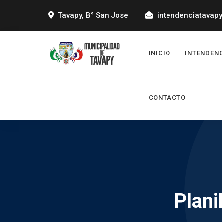
Tavapy, B° San Jose
intendenciatavap
INICIO
INTENDEN
CONTACTO
Plani