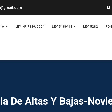
y@gmail.com
CIA
LEY Nº 7389/2024
LEY 5189/14
LEY 5282
FON
lla De Altas Y Bajas-Nov