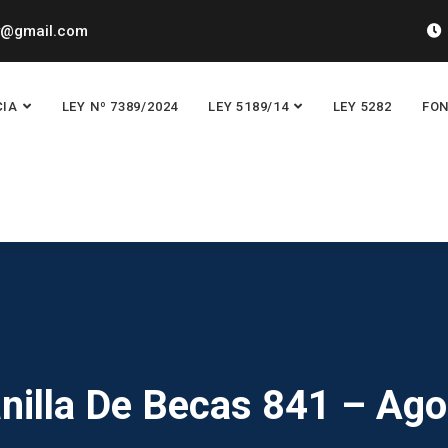
y@gmail.com
CIA
LEY Nº 7389/2024
LEY 5189/14
LEY 5282
FON
anilla De Becas 841 – Ago