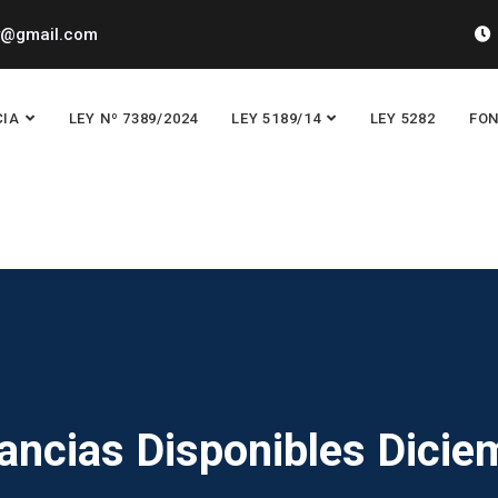
y@gmail.com
CIA
LEY Nº 7389/2024
LEY 5189/14
LEY 5282
FON
ancias Disponibles Dicie