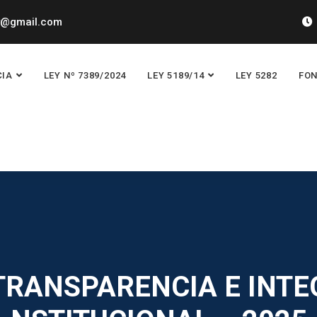
y@gmail.com
CIA
LEY Nº 7389/2024
LEY 5189/14
LEY 5282
FON
TRANSPARENCIA E INTEG