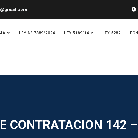
y@gmail.com
CIA
LEY Nº 7389/2024
LEY 5189/14
LEY 5282
FON
E CONTRATACION 142 –