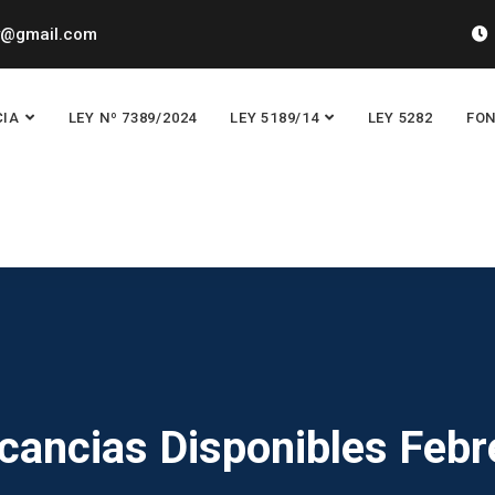
y@gmail.com
CIA
LEY Nº 7389/2024
LEY 5189/14
LEY 5282
FON
cancias Disponibles Febr